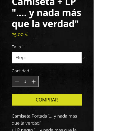
Camiseta + LP
".... y nada más
que la verdad"
Precio
25,00 €
Talla
*
Cantidad
*
COMPRAR
Camiseta Portada ".... y nada más
que la verdad"
+ LP negro ".... y nada más que la